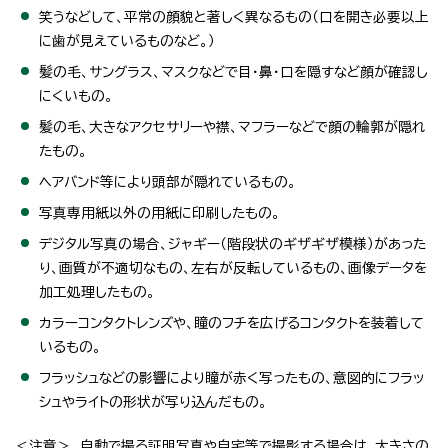
笑うなどして、平常の顔貌と著しく異なるもの（口を開き必要以上
に歯が見えているものなど。）
髪の毛、サングラス、マスクなどで目・鼻・口を隠すなど顔が確認し
にくいもの。
髪の毛、大きなアクセサリーや襟、マフラーなどで顔の輪郭が隠れ
たもの。
ヘアバンド等により頭部が隠れているもの。
写真専用紙以外の用紙に印刷したもの。
デジタル写真の場合、ジャギー（階段状のギザギザ模様）があった
り、画質が不適切なもの、左右が反転しているもの、画像データを
加工処理したもの。
カラーコンタクトレンズや、瞳のフチを広げるコンタクトを装着して
いるもの。
フラッシュなどの影響により瞳が赤く写ったもの、意図的にフラッ
シュやライトの形状が写り込んだもの。
＜注意＞ 自動で撮る証明写真や自宅等で撮影する場合は、大きさの