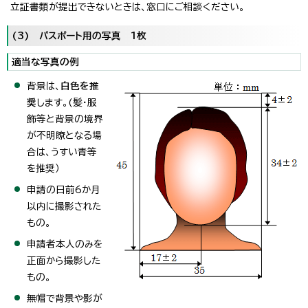
立証書類が提出できないときは、窓口にご相談ください。
(3) パスポート用の写真 1枚
適当な写真の例
背景は、
白色を推
奨
します。(髪・服
飾等と背景の境界
が不明瞭となる場
合は、うすい青等
を推奨）
申請の日前6か月
以内に撮影された
もの。
申請者本人のみを
正面から撮影した
もの。
無帽で背景や影が