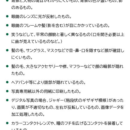
背景と人物の境目がわかりにくいもの、背景の色が濃いもの、影
のあるもの。
眼鏡のレンズに光が反射したもの。
眼鏡のフレームや髪（影を含む）が目にかかっているもの。
笑うなどして、平常の顔貌と著しく異なるもの（口を開き必要以上
に歯が見えているものなど。）
髪の毛、サングラス、マスクなどで目・鼻・口を隠すなど顔が確認し
にくいもの。
髪の毛、大きなアクセサリーや襟、マフラーなどで顔の輪郭が隠れ
たもの。
ヘアバンド等により頭部が隠れているもの。
写真専用紙以外の用紙に印刷したもの。
デジタル写真の場合、ジャギー（階段状のギザギザ模様）があった
り、画質が不適切なもの、左右が反転しているもの、画像データを
加工処理したもの。
カラーコンタクトレンズや、瞳のフチを広げるコンタクトを装着して