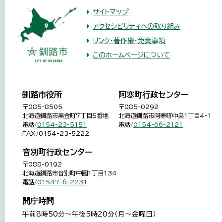
サイトマップ
アクセシビリティへの取り組み
リンク・著作権・免責事項
このホームページについて
釧路市役所
阿寒町行政センター
〒085-8505
〒085-0292
北海道釧路市黒金町7丁目5番地
北海道釧路市阿寒町中央1丁目4-1
電話/
0154-23-5151
電話/
0154-66-2121
FAX/0154-23-5222
音別町行政センター
〒088-0192
北海道釧路市音別町中園1丁目134
電話/
01547-6-2231
開庁時間
午前8時50分～午後5時20分（月～金曜日）