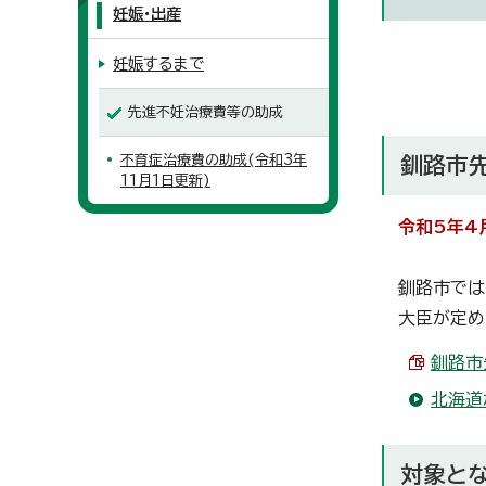
妊娠・出産
妊娠するまで
先進不妊治療費等の助成
不育症治療費の助成(令和3年
釧路市
11月1日更新)
令和5年4
釧路市では
大臣が定め
釧路市
北海道
対象と