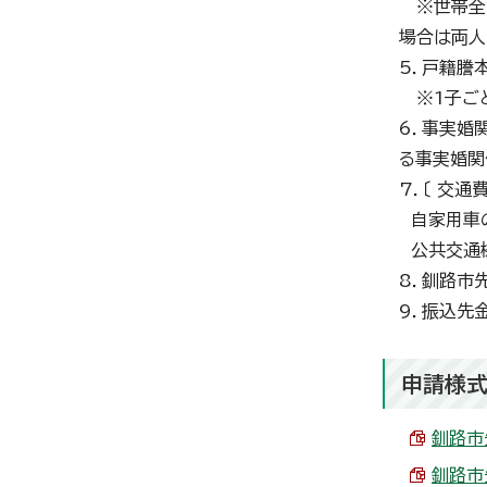
※世帯全員
場合は両人
5．戸籍謄
※1子ごと
6．事実婚
る事実婚関
7．〔 交通
自家用車の
公共交通機
8．釧路市
9．振込先
申請様式
釧路市
釧路市