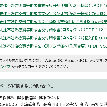
先進不妊治療費等助成事業受診等証明書（第2号様式） （PDF 165
先進不妊治療費等助成事業受診等証明書（第2号様式）【記入例】 （PD
先進不妊治療費等助成事業に係る事実婚関係に関する申立書（第3号様式
先進不妊治療費等助成金交付請求書（第5号様式） （PDF 112.1 
先進不妊治療費等助成金交付請求書（第5号様式）【記入例】 （PDF 
先進不妊治療費等助成を申請する皆様へ（住所変更） （PDF 75.8
ファイルをご覧いただくには、「Adobe（R） Reader（R）」が必要です
ィンドウ）
からダウンロード（無料）してください。
ページに関する
お問い合わせ
も保健部 健康推進課 健康づくり係
85-8505 北海道釧路市黒金町8丁目2番地 釧路市役所防