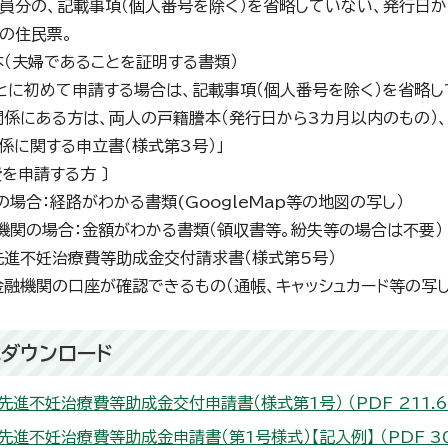
分の、記載事項（個人番号を除く）を省略していない、発行日か
の住民票。
本（夫婦であることを証明する書類）
に初めて申請する場合は、記載事項（個人番号を除く）を省略し
関係にある方は、両人の戸籍謄本（発行日から3カ月以内のもの）
係に関する申立書（様式第3号）」
費を申請する方 〕
場合：経路がわかる書類(GoogleMap等の地図の写し）
関の場合：金額がわかる書類（領収書等。紛失等の場合は不要）
先進不妊治療費等助成金交付請求書（様式第5号）
金融機関の口座が確認できるもの（通帳、キャッシュカード等の写し
ダウンロード
先進不妊治療費等助成金交付申請書（様式第1号） （PDF 211.6 
先進不妊治療費等助成金申請書（第1号様式）【記入例】 （PDF 303