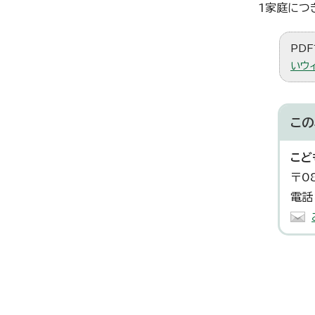
1家庭につ
PDF
いウ
この
こど
〒0
電話