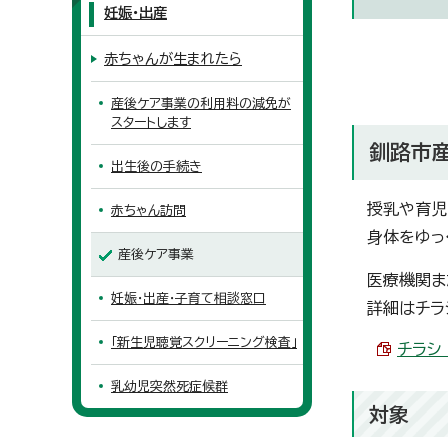
妊娠・出産
赤ちゃんが生まれたら
産後ケア事業の利用料の減免が
スタートします
釧路市
出生後の手続き
授乳や育児
赤ちゃん訪問
身体をゆっ
産後ケア事業
医療機関ま
妊娠・出産・子育て相談窓口
詳細はチラ
「新生児聴覚スクリーニング検査」
チラシ
乳幼児突然死症候群
対象