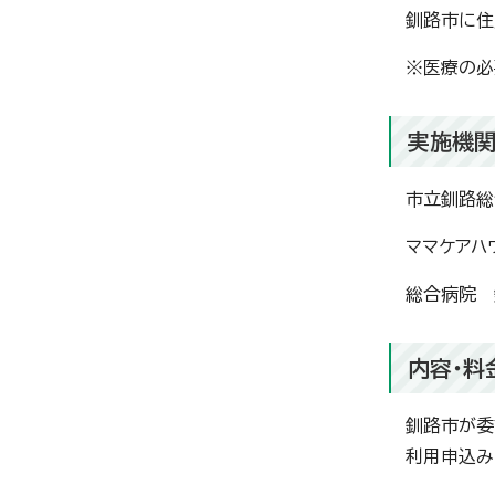
釧路市に住
※医療の必
実施機
市立釧路総
ママケアハ
総合病院 
内容・料
釧路市が委
利用申込み