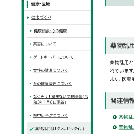
健康・医療
健康づくり
健康相談・心の健康
薬害について
薬物乱
ゲートキーパーについて
薬物乱用と
女性の健康について
れています
また、医薬
冬の健康管理について
なくそう！望まない受動喫煙(令
関連情
和3年1月6日更新)
熱中症予防について
薬物乱
薬物乱
薬物乱用は「ダメ。ゼッタイ。」