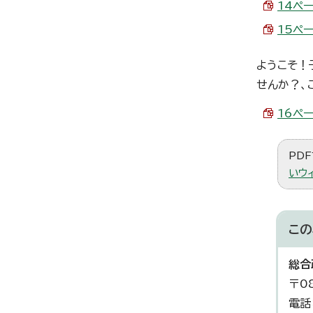
14ペー
15ペー
ようこそ！
せんか？、
16ペー
PDF
いウ
この
総合
〒0
電話