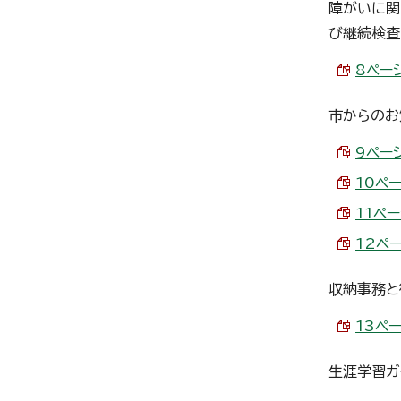
障がいに関
び継続検査
8ページ
市からのお
9ページ
10ペー
11ペー
12ペー
収納事務と
13ペー
生涯学習ガ