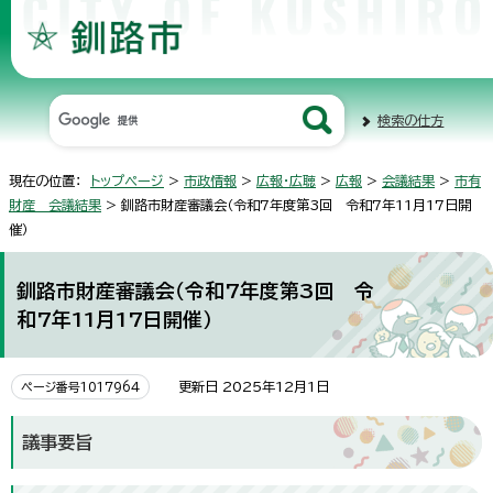
検索の仕方
現在の位置：
トップページ
>
市政情報
>
広報・広聴
>
広報
>
会議結果
>
市有
財産 会議結果
> 釧路市財産審議会（令和7年度第3回 令和7年11月17日開
催）
釧路市財産審議会（令和7年度第3回 令
和7年11月17日開催）
更新日 2025年12月1日
ページ番号1017964
議事要旨