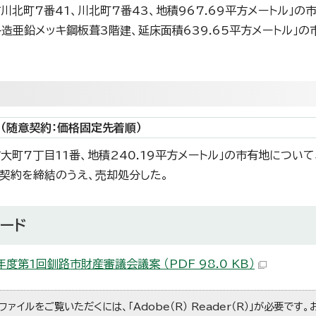
路市川北町7番41、川北町7番43、地積967.69平方メートル」
ト造亜鉛メッキ鋼板葺3階建、延床面積639.65平方メートル」
（随意契約：価格固定先着順）
路市大町7丁目11番、地積240.19平方メートル」の市有地につ
契約を締結のうえ、売却処分した。
ード
年度第1回釧路市財産審議会議案 （PDF 98.0 KB）
ファイルをご覧いただくには、「Adobe（R） Reader（R）」が必要です