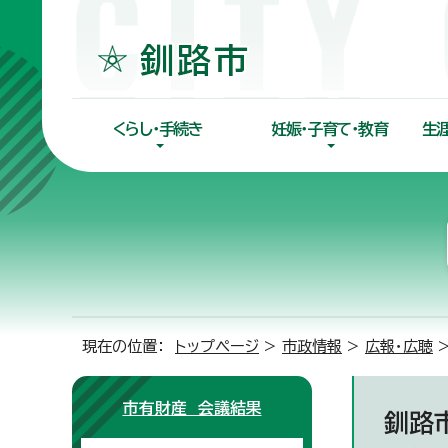
くらし・手続き
妊娠・子育て・教育
生
現在の位置：
トップページ
>
市政情報
>
広報・広聴
市有財産 会議結果
釧路