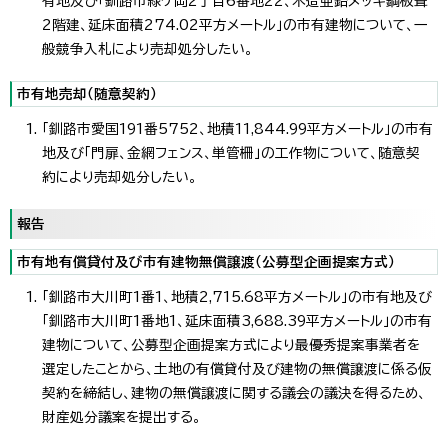
有地及び「釧路市緑ケ岡2丁目6番地22、木造亜鉛メッキ鋼板葺
2階建、延床面積274.02平方メートル」の市有建物について、一
般競争入札により売却処分したい。
市有地売却（随意契約）
「釧路市愛国191番5752、地積11,844.99平方メートル」の市有
地及び「門扉、金網フェンス、単管柵」の工作物について、随意契
約により売却処分したい。
報告
市有地有償貸付及び市有建物無償譲渡（公募型企画提案方式）
「釧路市大川町1番1、地積2,715.68平方メートル」の市有地及び
「釧路市大川町1番地1、延床面積3,688.39平方メートル」の市有
建物について、公募型企画提案方式により最優秀提案事業者を
選定したことから、土地の有償貸付及び建物の無償譲渡に係る仮
契約を締結し、建物の無償譲渡に関する議会の議決を得るため、
財産処分議案を提出する。