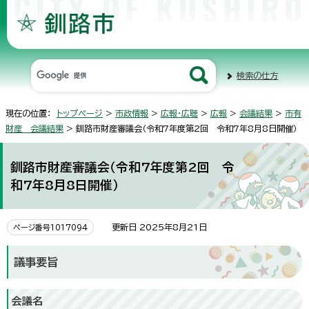
検索の仕方
現在の位置：
トップページ
>
市政情報
>
広報・広聴
>
広報
>
会議結果
>
市有
財産 会議結果
> 釧路市財産審議会（令和7年度第2回 令和7年8月8日開催）
釧路市財産審議会（令和7年度第2回 令
和7年8月8日開催）
更新日 2025年8月21日
ページ番号1017094
議事要旨
会議名