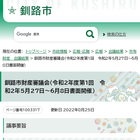
検索の仕方
現在の位置：
トップページ
>
市政情報
>
広報・広聴
>
広報
>
会議結果
>
市有
財産 会議結果
> 釧路市財産審議会（令和2年度第1回 令和2年5月27日～6月
8日書面開催）
釧路市財産審議会（令和2年度第1回 令
和2年5月27日～6月8日書面開催）
更新日 2022年8月25日
ページ番号1003317
議事要旨