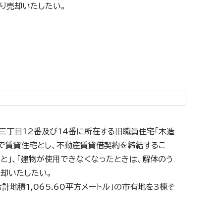
より売却いたしたい。
。
三丁目12番及び14番に所在する旧職員住宅「木造
えで賃貸住宅とし、不動産賃貸借契約を締結するこ
と」、「建物が使用できなくなったときは、解体のう
却いたしたい。
地積1,065.60平方メートル」の市有地を3棟そ