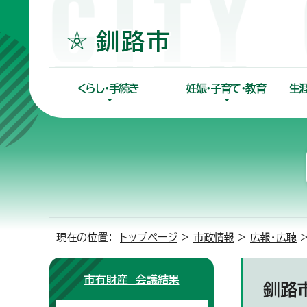
くらし・手続き
妊娠・子育て・教育
生
現在の位置：
トップページ
>
市政情報
>
広報・広聴
市有財産 会議結果
釧路