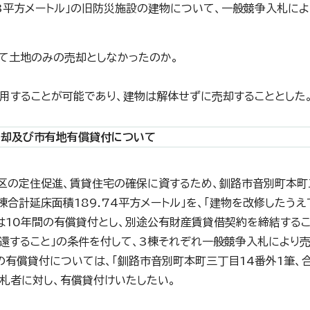
93平方メートル」の旧防災施設の建物について、一般競争入札に
て土地のみの売却としなかったのか。
用することが可能であり、建物は解体せずに売却することとした
売却及び市有地有償貸付について
地区の定住促進、賃貸住宅の確保に資するため、釧路市音別町本町
棟合計延床面積189.74平方メートル」を、「建物を改修したう
地は10年間の有償貸付とし、別途公有財産賃貸借契約を締結するこ
還すること」の条件を付して、3棟それぞれ一般競争入札により売
の有償貸付については、「釧路市音別町本町三丁目14番外1筆、合計
札者に対し、有償貸付けいたしたい。