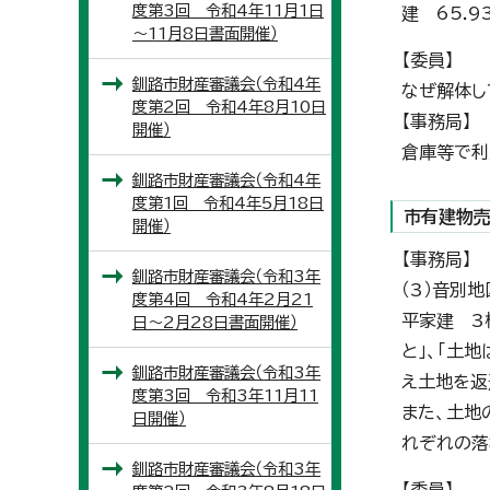
度第3回 令和4年11月1日
建 65.
～11月8日書面開催）
【委員】
釧路市財産審議会（令和4年
なぜ解体し
度第2回 令和4年8月10日
【事務局】
開催）
倉庫等で利
釧路市財産審議会（令和4年
度第1回 令和4年5月18日
市有建物
開催）
【事務局】
釧路市財産審議会（令和3年
（3）音別
度第4回 令和4年2月21
平家建 3
日～2月28日書面開催）
と」、「土
釧路市財産審議会（令和3年
え土地を返
度第3回 令和3年11月11
また、土地
日開催）
れぞれの落
釧路市財産審議会（令和3年