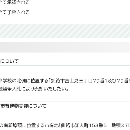
全て承認される
全て了承される
旨
却について
木小学校の北側に位置する「釧路市富士見三丁目79番1及び79番3
般競争入札により売却いたしたい。
び市有建物売却について
港の南新埠頭に位置する市有地「釧路市知人町153番5 地積37