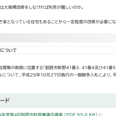
は大規模改修をしなければ利用が難しいのか。
き家となっている住宅もあることから一定程度の改修が必要にな
却について
野処理場の南側に位置する「釧路市新野41番3、41番4及び41番5
ルについて、平成29年10月27日執行の一般競争入札により、
ード
9年度第4回釧路市財産審議会議案 （PDF 95.0 KB）