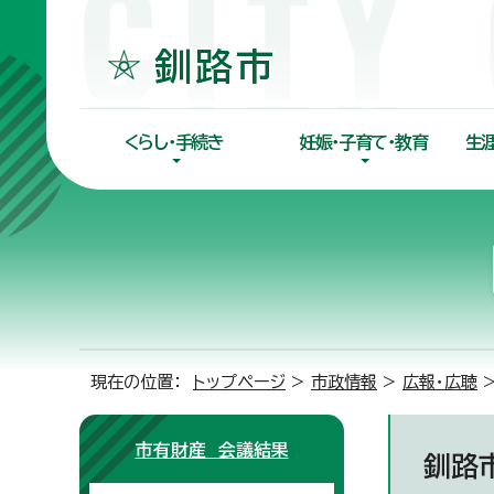
くらし・手続き
妊娠・子育て・教育
生
現在の位置：
トップページ
>
市政情報
>
広報・広聴
市有財産 会議結果
釧路