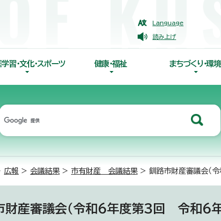
Language
読み上げ
涯学習・文化・スポーツ
健康・福祉
まちづくり・環境
>
広報
>
会議結果
>
市有財産 会議結果
> 釧路市財産審議会（令
市財産審議会（令和6年度第3回 令和6年