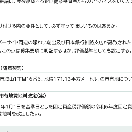
議は、今後組成する企画提案審査会からのアドバイスをいただ
付ける際の要件として、必ず守ってほしいものはあるか。
ーサイド周辺の賑わい創出及び日本銀行釧路支店が誘致された
。この点は募集要項に明記するほか、評価基準としても設定する
（随意契約）
路市城山1丁目16番6、地積171.13平方メートル」の市有地に
市有地貸地料改定（案）
6年1月1日を基準日とした固定資産税評価額の令和6年度固定
貸地料を改定したい。