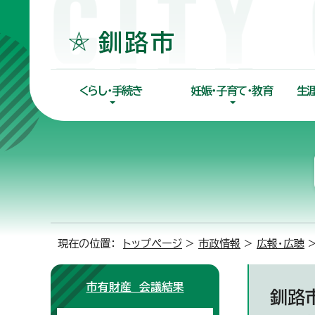
くらし・手続き
妊娠・子育て・教育
生
現在の位置：
トップページ
>
市政情報
>
広報・広聴
市有財産 会議結果
釧路