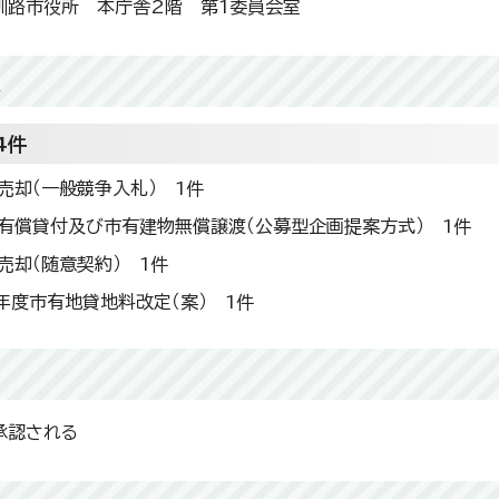
釧路市役所 本庁舎2階 第1委員会室
題
4件
売却（一般競争入札） 1件
有償貸付及び市有建物無償譲渡（公募型企画提案方式） 1件
売却（随意契約） 1件
年度市有地貸地料改定（案） 1件
承認される