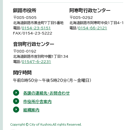
釧路市役所
阿寒町行政センター
〒085-8505
〒085-0292
北海道釧路市黒金町7丁目5番地
北海道釧路市阿寒町中央1丁目4-1
電話/
0154-23-5151
電話/
0154-66-2121
FAX/0154-23-5222
音別町行政センター
〒088-0192
北海道釧路市音別町中園1丁目134
電話/
01547-6-2231
開庁時間
午前8時50分～午後5時20分（月～金曜日）
各課の連絡先・お問合わせ
市役所庁舎案内
組織案内
Copyright © City of Kushiro,All rights Reserved.