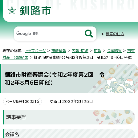
検索の仕方
現在の位置：
トップページ
>
市政情報
>
広報・広聴
>
広報
>
会議結果
>
市有
財産 会議結果
> 釧路市財産審議会（令和2年度第2回 令和2年8月6日開催）
釧路市財産審議会（令和2年度第2回 令
和2年8月6日開催）
更新日 2022年8月25日
ページ番号1003316
議事要旨
会議名