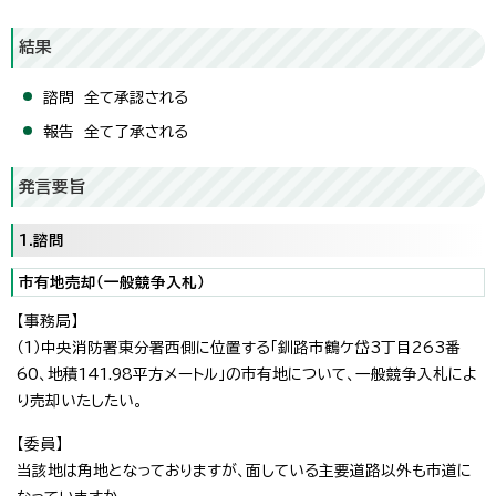
結果
諮問 全て承認される
報告 全て了承される
発言要旨
1.諮問
市有地売却（一般競争入札）
【事務局】
（1）中央消防署東分署西側に位置する「釧路市鶴ケ岱3丁目263番
60、地積141.98平方メートル」の市有地について、一般競争入札によ
り売却いたしたい。
【委員】
当該地は角地となっておりますが、面している主要道路以外も市道に