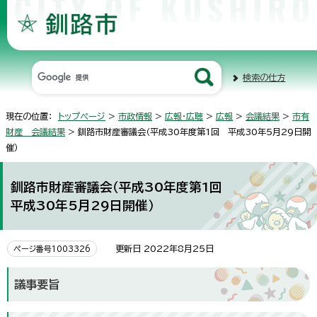
検索の仕方
現在の位置：
トップページ
>
市政情報
>
広報・広聴
>
広報
>
会議結果
>
市有
財産 会議結果
> 釧路市財産審議会（平成30年度第1回 平成30年5月29日開
催）
釧路市財産審議会（平成30年度第1回
平成30年5月29日開催）
更新日 2022年8月25日
ページ番号1003326
議事要旨