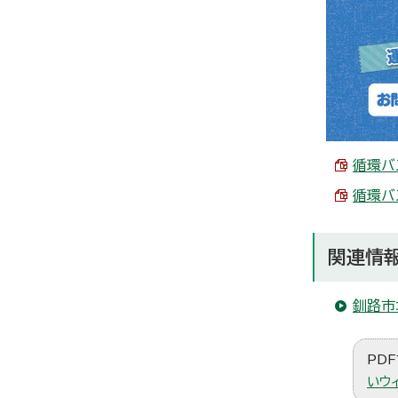
循環バス
循環バス
関連情
釧路市
PDF
いウ