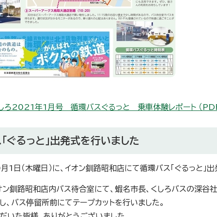
しろ2021年1月号 循環バスぐるっと 乗車体験レポート （PDF 
「ぐるっと」出発式を行いました
0月1日（木曜日）に、イオン釧路昭和店にて循環バス「ぐるっと」
オン釧路昭和店内バス待合室にて、蝦名市長、くしろバスの深谷
し、バス停留所前にてテープカットを行いました。
だいた皆様、ありがとうございました。