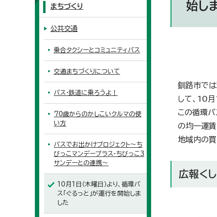
始し
まちづくり
公共交通
乗合タクシーとコミュニティバス
交通まちづくりについて
釧路市では
バス・鉄道に乗ろうよ！
して、10
この循環バ
70歳からのかしこいクルマの使
い方
の均一運賃
地域内の買
バスでお出かけプロジェクト～ち
びっこマンデープラス・ちびっこ3
サンデーとの連携～
広報くし
10月1日（木曜日）より、循環バ
ス「ぐるっと」が運行を開始しま
した