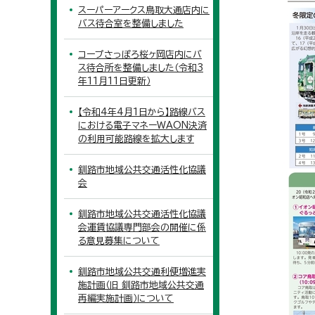
スーパーアークス鳥取大通店内に
バス待合室を整備しました
コープさっぽろ桜ヶ岡店内にバ
ス待合所を整備しました（令和3
年11月11日更新）
【令和4年4月1日から】路線バス
における電子マネーWAON決済
の利用可能路線を拡大します
釧路市地域公共交通活性化協議
会
釧路市地域公共交通活性化協議
会運賃協議専門部会の開催に係
る意見募集について
釧路市地域公共交通利便増進実
施計画（旧 釧路市地域公共交通
再編実施計画）について