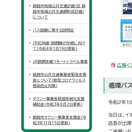
釧路市地域公共交通計画（旧 釧
路市地域公共交通網形成計画）
について
バス路線に関する説明会
JR花咲線・釧網線の存続に向け
て（令和4年1月19日更新）
JR釧網本線リモートトラベル事業
広報く
釧路市公共交通事業者緊急支援
金について（新型コロナウイルス
循環バス
感染防止対策）
タクシー事業者経営持続化支援
令和2年1
補助金（令和3年8月2日更新）
当日は、イ
釧路市タクシー事業者支援金（令
店長が出席
和3年11月15日更新）
ご来場いた