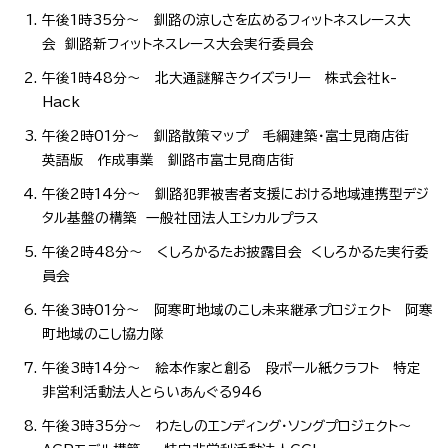
午後1時35分～ 釧路の涼しさを広めるフィットネスレース大
会 釧路新フィットネスレース大会実行委員会
午後1時48分～ 北大通謎解きクイズラリー 株式会社k-
Hack
午後2時01分～ 釧路散策マップ 毛綱建築・富士見商店街
英語版 作成事業 釧路市富士見商店街
午後2時14分～ 釧路犯罪被害者支援における地域連携型デジ
タル基盤の構築 一般社団法人エシカルプラス
午後2時48分～ くしろかるたお披露目会 くしろかるた実行委
員会
午後3時01分～ 阿寒町地域のこし未来継承プロジェクト 阿寒
町地域のこし協力隊
午後3時14分～ 絵本作家と創る 段ボール紙クラフト 特定
非営利活動法人とらいあんぐる946
午後3時35分～ わたしのエンディング・ソングプロジェクト～