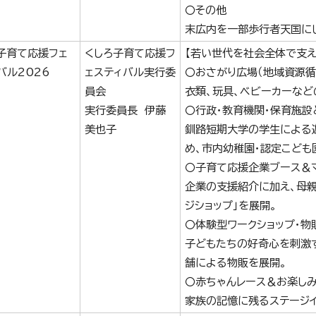
〇その他
末広内を一部歩行者天国に
子育て応援フェ
くしろ子育て応援フ
【若い世代を社会全体で支え
バル2026
ェスティバル実行委
〇おさがり広場（地域資源循
員会
衣類、玩具、ベビーカーなど
実行委員長 伊藤
〇行政・教育機関・保育施設
美也子
釧路短期大学の学生による
め、市内幼稚園・認定こども
〇子育て応援企業ブース＆マ
企業の支援紹介に加え、母親
ジショップ」を展開。
〇体験型ワークショップ・物
子どもたちの好奇心を刺激す
舗による物販を展開。
〇赤ちゃんレース＆お楽し
家族の記憶に残るステージイ