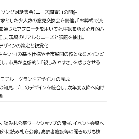
・ソング対話集会（ニーズ調査）」の開催
対象とした少人数の意見交換会を開催。「お葬式で流
楽を通じたアプローチを用いて死生観を語る心理的ハ
証し、現場のリアルなニーズと課題を抽出。
ドデザインの策定と視覚化
催キット」の基本仕様や全市展開の核となるメインビ
し、市民が直感的に「親しみやすさ」を感じさせる
進モデル グランドデザイン」の完成
の知見、プロのデザインを統合し、次年度以降へ向け
築。
か、読み札公募ワークショップの開催、イベント会場へ
内外に読み札を公募。高齢者施設等の聞き取りも検