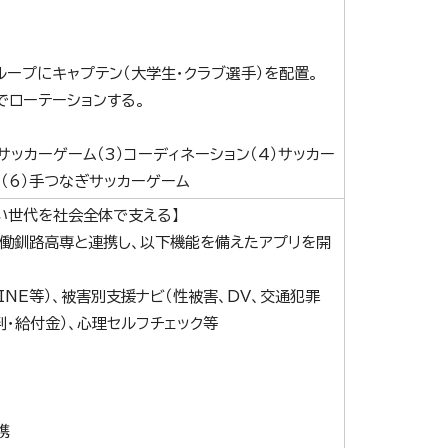
ループにキャプテン（大学生・クラブ選手）を配置。
でローテーションする。
）サッカーゲーム（3）コーディネーション（4）サッカー
こ（6）手つなぎサッカーゲーム
い世代を社会全体で支える】
協働釧路高専と連携し、以下機能を備えたアプリを開
INE等）、被害別支援ナビ（性被害、DV、交通犯罪
判・給付金）、心理セルフチェック等
携