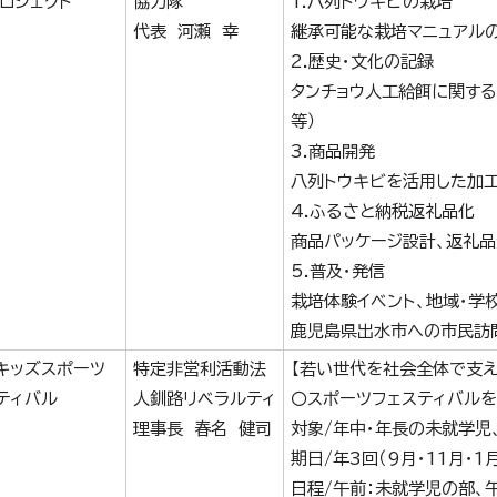
ロジェクト
協力隊
1.八列トウキビの栽培
代表 河瀬 幸
継承可能な栽培マニュアル
2.歴史・文化の記録
タンチョウ人工給餌に関する
等）
3.商品開発
八列トウキビを活用した加工
4.ふるさと納税返礼品化
商品パッケージ設計、返礼
5.普及・発信
栽培体験イベント、地域・学
鹿児島県出水市への市民訪
キッズスポーツ
特定非営利活動法
【若い世代を社会全体で支え
ティバル
人釧路リベラルティ
〇スポーツフェスティバルを
理事長 春名 健司
対象/年中・年長の未就学児、
期日/年3回（9月・11月・1
日程/午前：未就学児の部、午