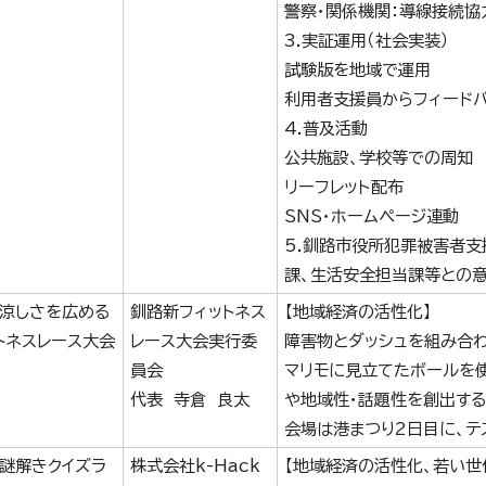
警察・関係機関：導線接続協
3.実証運用（社会実装）
試験版を地域で運用
利用者支援員からフィードバ
4.普及活動
公共施設、学校等での周知
リーフレット配布
SNS・ホームページ連動
5.釧路市役所犯罪被害者支
課、生活安全担当課等との
涼しさを広める
釧路新フィットネス
【地域経済の活性化】
トネスレース大会
レース大会実行委
障害物とダッシュを組み合わ
員会
マリモに見立てたボールを
代表 寺倉 良太
や地域性・話題性を創出する
会場は港まつり2日目に、テ
謎解きクイズラ
株式会社k-Hack
【地域経済の活性化、若い世