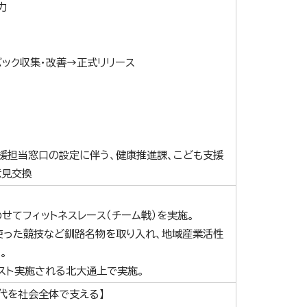
力
ック収集・改善→正式リリース
援担当窓口の設定に伴う、健康推進課、こども支援
意見交換
せてフィットネスレース（チーム戦）を実施。
使った競技など釧路名物を取り入れ、地域産業活性
。
スト実施される北大通上で実施。
代を社会全体で支える】