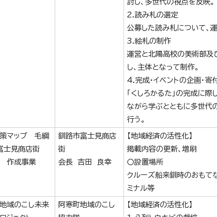
討し、多世代の視点を反映。
2.読み札の選定
公募した読み札について、
3.絵札の制作
運営と北陽高校の美術部及
し、主体となって制作。
4.完成・イベントの企画・寄
「くしろかるた」の完成に際
ながら学ぶとともに多世代
行う。
策マップ 毛綱
釧路市富士見商店
【地域経済の活性化】
・富士見商店街
街
掲載内容の更新、増刷
 作成事業
会長 吉田 良幸
〇設置場所
クルーズ船来釧時のおもてな
ミナル等
地域のこし未来
阿寒町地域のこし
【地域経済の活性化】