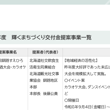
年度 輝くまちづくり交付金提案事業一覧
提案事業名
提案者（代表者）
回釧路すえひろ
北海道社交飲食生
【地域経済の活性化】
酒大会・カラオケ
活衛生同業組合
昨年度大好評であった末広
北海道観光社交事
大会を規模拡大して実施。
業協会 釧路地区
〇イベント案
本部
カラオケ大会、ダンスイベン
本部長 後藤公貴
ど
〇開催日
令和8年9月4日（金曜日）