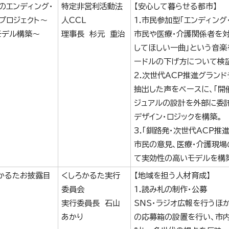
のエンディング・
特定非営利活動法
【安心して暮らせる都市】
プロジェクト～
人CCL
1.市民参加型「エンディング
モデル構築～
理事長 杉元 重治
市民や医療・介護関係者を
してほしい一曲」という音
ードルの下げ方について検
2.次世代ACP推進グラン
抽出した声をベースに、「開
ジュアルの設計を外部に委託
デザイン・ロジックを構築。
3.「釧路発・次世代ACP推
市民の意見、医療・介護現場
て実効性の高いモデルを構
かるたお披露目
くしろかるた実行
【地域を担う人材育成】
委員会
1.読み札の制作・公募
実行委員長 石山
SNS・ラジオ広報を行うほ
あかり
の応募箱の設置を行い、市