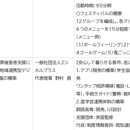
活動時間/90分間
〇フェスティバルの概要
12グループを編成し、各グ
6つのメニューを15分程度
（メニュー例）
（1）ボールフィーリング（2
4ゴールゲーム（5）鬼ごっ
罪被害者支援に
一般社団法人エシ
【安心して暮らせる都市、若
地域連携型デジ
カルプラス
1.アプリ開発の構築（学生
盤の構築
代表理事 野村 香
発
ワンタップ相談導線（電話・L
等）、手続きガイド（警察・裁
2.産学官連携体制の構築
釧路高専：開発、UI設計
支援団体：実習監修
行政：制度情報提供・周知連