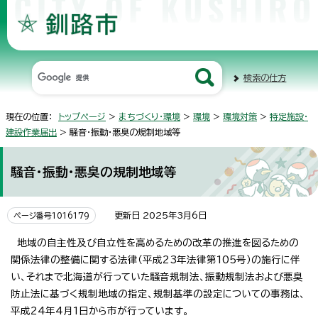
検索の仕方
現在の位置：
トップページ
>
まちづくり・環境
>
環境
>
環境対策
>
特定施設・
建設作業届出
> 騒音・振動・悪臭の規制地域等
騒音・振動・悪臭の規制地域等
更新日 2025年3月6日
ページ番号1016179
地域の自主性及び自立性を高めるための改革の推進を図るための
関係法律の整備に関する法律（平成23年法律第105号）の施行に伴
い、それまで北海道が行っていた騒音規制法、振動規制法および悪臭
防止法に基づく規制地域の指定、規制基準の設定についての事務は、
平成24年4月1日から市が行っています。