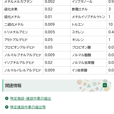
メチルメルカプタン
0.002
イソブタノール
0.9
硫化水素
0.02
酢酸エチル
3
硫化メチル
0.01
メチルイソブチルケトン
1
二硫化メチル
0.009
トルエン
10
トリメチルアミン
0.005
スチレン
0.4
アセトアルデヒド
0.05
キシレン
1
プロピオンアルデヒド
0.05
プロピオン酸
0.
ノルマルブチルアルデヒド
0.009
ノルマル酪酸
0.
イソブチルアルデヒド
0.02
ノルマル吉草酸
0.
ノルマルバレルアルデヒド
0.009
イソ吉草酸
0.
関連情報
特定施設・建設作業の届出
特定建設作業の届出等