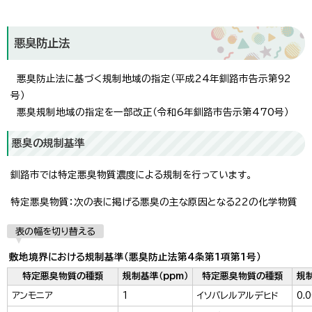
悪臭防止法
悪臭防止法に基づく規制地域の指定（平成24年釧路市告示第92
号）
悪臭規制地域の指定を一部改正（令和6年釧路市告示第470号）
悪臭の規制基準
釧路市では特定悪臭物質濃度による規制を行っています。
特定悪臭物質：次の表に掲げる悪臭の主な原因となる22の化学物質
表の幅を切り替える
敷地境界における規制基準（悪臭防止法第4条第1項第1号）
特定悪臭物質の種類
規制基準（ppm）
特定悪臭物質の種類
規制
アンモニア
1
イソバレルアルデヒド
0.