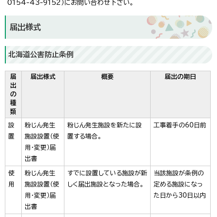
0154-43-9152）にお問い合わせ下さい。
届出様式
北海道公害防止条例
届
届出様式
概要
届出の期日
出
の
種
類
設
粉じん発生
粉じん発生施設を新たに設
工事着手の60日前
置
施設設置（使
置する場合。
用・変更）届
出書
使
粉じん発生
すでに設置している施設が新
当該施設が条例の
用
施設設置（使
しく届出施設となった場合。
定める施設になっ
用・変更）届
た日から30日以内
出書