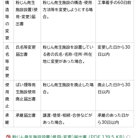
構
粉じん発生
粉じん発生施設の構造・使用
工事着手の60日前
造
施設設置（使
方法等を変更しようとする場
等
用・変更）届
合。
の
出書
変
更
氏
氏名等変更
粉じん発生施設を設置してい
変更した日から30
名
届出書
る者の氏名・名称・住所・所在
日以内
等
地に変更があった場合。
変
更
使
ばい煙等発
粉じん発生施設を廃止した場
廃止した日から30
用
生施設使用
合。
日以内
廃
廃止届出書
止
承
承継届出書
譲渡・借受・相続・合併などが
承継のあった日か
継
あった場合。
ら30日以内
粉じん発生施設設置（使用・変更）届出書 （PDF 139.5 KB）