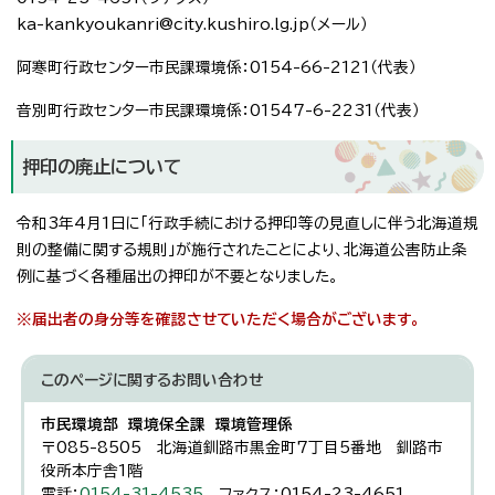
ka-kankyoukanri@city.kushiro.lg.jp（メール）
阿寒町行政センター市民課環境係：0154-66-2121（代表）
音別町行政センター市民課環境係：01547-6-2231（代表）
押印の廃止について
令和3年4月1日に「行政手続における押印等の見直しに伴う北海道規
則の整備に関する規則」が施行されたことにより、北海道公害防止条
例に基づく各種届出の押印が不要となりました。
※届出者の身分等を確認させていただく場合がございます。
このページに関する
お問い合わせ
市民環境部 環境保全課 環境管理係
〒085-8505 北海道釧路市黒金町7丁目5番地 釧路市
役所本庁舎1階
電話：
0154-31-4535
ファクス：0154-23-4651