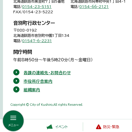
北海道釧路市黒金町7丁目5番地
北海道釧路市阿寒町中央1丁目4-1
電話/
0154-23-5151
電話/
0154-66-2121
FAX/0154-23-5222
音別町行政センター
〒088-0192
北海道釧路市音別町中園1丁目134
電話/
01547-6-2231
開庁時間
午前8時50分～午後5時20分（月～金曜日）
各課の連絡先・お問合わせ
市役所庁舎案内
組織案内
Copyright © City of Kushiro,All rights Reserved.
メニュー
イベント
防災・緊急