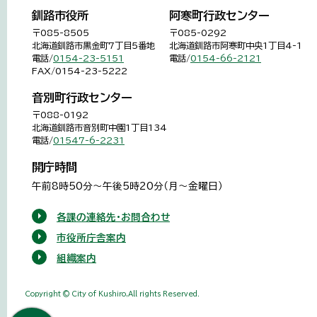
釧路市役所
阿寒町行政センター
〒085-8505
〒085-0292
北海道釧路市黒金町7丁目5番地
北海道釧路市阿寒町中央1丁目4-1
電話/
0154-23-5151
電話/
0154-66-2121
FAX/0154-23-5222
音別町行政センター
〒088-0192
北海道釧路市音別町中園1丁目134
電話/
01547-6-2231
開庁時間
午前8時50分～午後5時20分（月～金曜日）
各課の連絡先・お問合わせ
市役所庁舎案内
組織案内
Copyright © City of Kushiro,All rights Reserved.