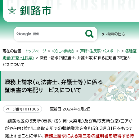
検索の仕方
現在の位置：
トップページ
>
くらし・手続き
>
戸籍・住民票・パスポート
>
各種証
明書（戸籍・住民票）
> 職務上請求（司法書士、弁護士等）に係る証明書の宅配サー
ビスについて
職務上請求（司法書士、弁護士等）に係る
証明書の宅配サービスについて
更新日 2024年5月2日
ページ番号1011305
釧路地区の3支所(春採・桜ケ岡・大楽毛)及び鳥取支所分室(コアか
がやき内)並びに鳥取支所での収納業務を令和5年3月31日をもって
廃止することに伴い、
職務上請求による第三者の証明書を取得する特