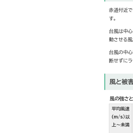
赤道付近で
す。
台風は中心
動させる風
台風の中心
断せずにラ
風と被
風の強さ
平均風速
(m/s）以
上～未満