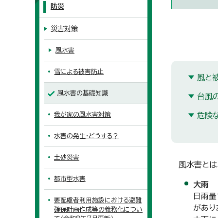
防災
災害対策
風水害
雪による被害防止
風と
風水害の基礎知識
台風
我が家の風水害対策
危険
水害の発生・どうする？
土砂災害
風水害とは
都市型水害
大雨
日雨量
要配慮者利用施設における避難
があり
確保計画作成等の義務化につい