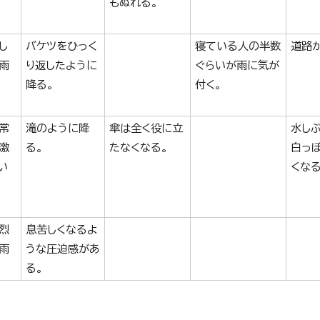
もぬれる。
し
バケツをひっく
寝ている人の半数
道路
雨
り返したように
ぐらいが雨に気が
降る。
付く。
常
滝のように降
傘は全く役に立
水し
激
る。
たなくなる。
白っ
い
くなる
烈
息苦しくなるよ
雨
うな圧迫感があ
る。