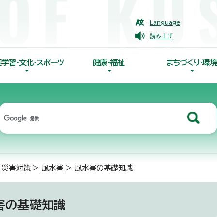
Language
読み上げ
涯学習・文化・スポーツ
健康・福祉
まちづくり・環境
>
災害対策
>
風水害
> 風水害の基礎知識
害の基礎知識