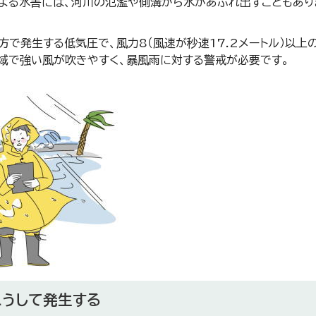
よる水害には、河川の氾濫や側溝から水があふれ出すこともあり
方で発生する低気圧で、風力8（風速が秒速17.2メートル）以
域で強い風が吹きやすく、暴風雨に対する警戒が必要です。
こうして発生する