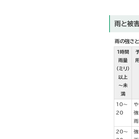
雨と被
雨の強さ
1時間
雨量
（ミリ）
以上
～未
満
10～
や
20
強
雨
20～
強