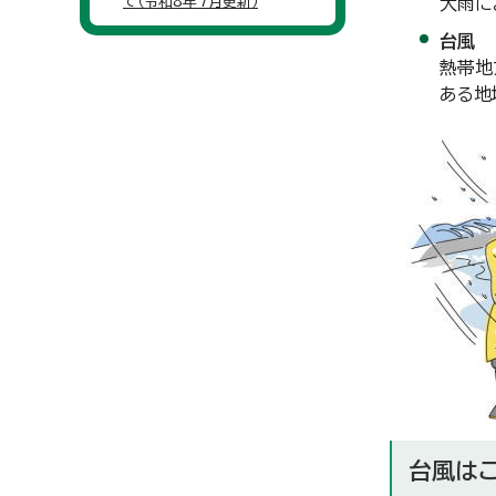
て（令和8年7月更新）
大雨に
台風
熱帯地
ある地
台風は