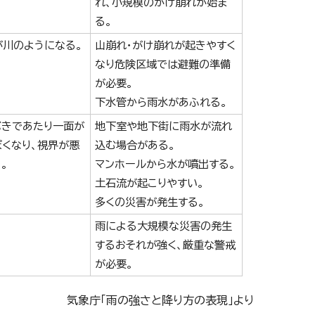
れ、小規模のがけ崩れが始ま
る。
が川のようになる。
山崩れ・がけ崩れが起きやすく
なり危険区域では避難の準備
が必要。
下水管から雨水があふれる。
ぶきであたり一面が
地下室や地下街に雨水が流れ
ぽくなり、視界が悪
込む場合がある。
。
マンホールから水が噴出する。
土石流が起こりやすい。
多くの災害が発生する。
雨による大規模な災害の発生
するおそれが強く、厳重な警戒
が必要。
気象庁「雨の強さと降り方の表現」より