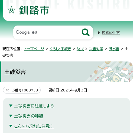
検索の仕方
現在の位置：
トップページ
>
くらし・手続き
>
防災
>
災害対策
>
風水害
> 土
砂災害
土砂災害
更新日 2025年9月3日
ページ番号1003733
土砂災害に注意しよう
土砂災害の種類
こんな『がけ』に注意！