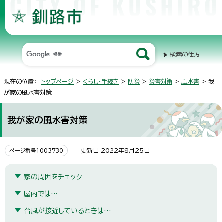
検索の仕方
現在の位置：
トップページ
>
くらし・手続き
>
防災
>
災害対策
>
風水害
> 我
が家の風水害対策
我が家の風水害対策
更新日 2022年8月25日
ページ番号1003730
家の周囲をチェック
屋内では…
台風が接近しているときは…