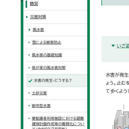
防災
災害対策
風水害
雪による被害防止
いざ
風水害の基礎知識
我が家の風水害対策
水害が発生
水害の発生・どうする？
ょう。止む
て歩くよう
土砂災害
都市型水害
要配慮者利用施設における避難
確保計画作成等の義務化につい