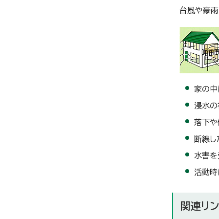
台風や豪雨
家の中
浸水の
落下や
断線し
水害を
活動時
関連リン