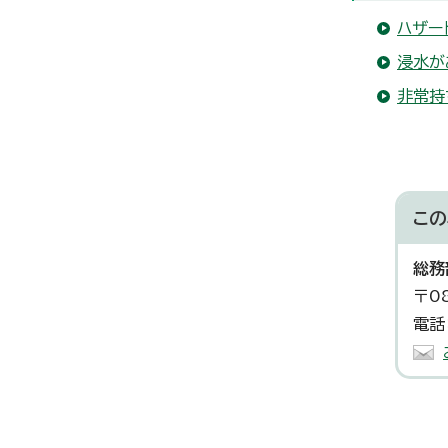
ハザー
浸水が
非常持
この
総務
〒0
電話