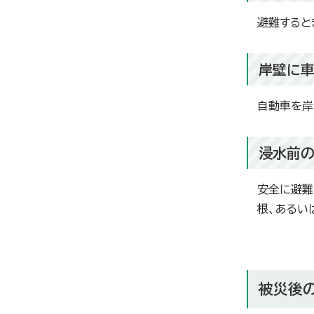
避難すると
岸壁に車
自動車を岸
浸水前
安全に避難
根、あるい
被災後