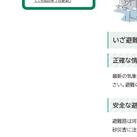
て（令和8年7月更新）
いざ避
正確な
最新の気象
さい。避難
安全な
避難路は河
砂災害に注