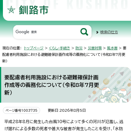
検索の仕方
現在の位置：
トップページ
>
くらし・手続き
>
防災
>
災害対策
>
風水害
> 要
配慮者利用施設における避難確保計画作成等の義務化について（令和8年7月更
新）
要配慮者利用施設における避難確保計画
作成等の義務化について（令和8年7月更
新）
更新日 2026年8月5日
ページ番号1003735
平成28年8月に発生した台風10号によって多くの河川が氾濫し、逃
げ遅れによる多数の死者や甚大な被害が発生したことを受け、「水防