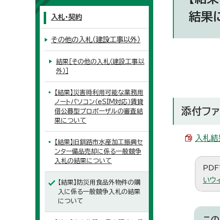
結果
入札・契約
その他の入札（建設工事以外）
結果［その他の入札（建設工事以
外）］
【結果】災害時利用可能な業務用
ノートパソコン（eSIM対応）賃貸
添付ファ
借公募型プロポーザルの審査結
果について
入札結果
【結果】旧釧路市水産加工振興セ
ンター備品売却に係る一般競争
入札の結果について
PDF
いウ
【結果】防災用食品外物件の購
入に係る一般競争入札の結果
について
この