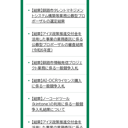
【結果】釧路市タレントマネジメン
トシステム構築等業務公募型プロ
ポーザルの選定結果
【結果】アイヌ政策推進交付金を
活用した事業の業務委託に係る
公募型プロポーザルの審査結果
（令和6年度）
【結果】釧路市情報発信プロジェ
クト業務に係る一般競争入札
【結果】AI-OCRライセンス購入
に係る一般競争入札
【結果】ノーコードツール
（kintone）の利用に係る一般競
争入札結果について
【結果】アイヌ政策推進交付金を
活用した事業の業務委託に係る