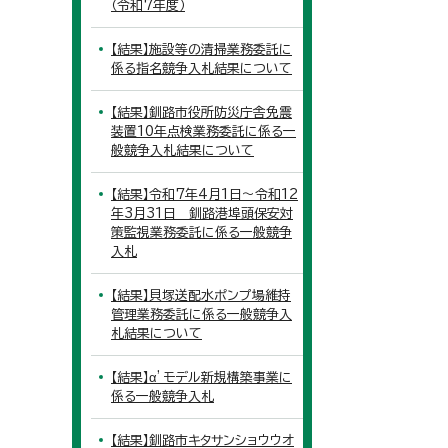
（令和7年度）
【結果】施設等の清掃業務委託に
係る指名競争入札結果について
【結果】釧路市役所防災庁舎免震
装置10年点検業務委託に係る一
般競争入札結果について
【結果】令和7年4月1日～令和12
年3月31日 釧路港埠頭保安対
策監視業務委託に係る一般競争
入札
【結果】貝塚送配水ポンプ場維持
管理業務委託に係る一般競争入
札結果について
【結果】α’モデル新規構築事業に
係る一般競争入札
【結果】釧路市キタサンショウウオ