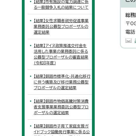
【結果】市有施設の電力調達に係
る一般競争入札の結果について
総務
【結果】女性求職者就労促進事業
〒0
業務委託公募型プロポーザルの
電話
選定結果
【結果】アイヌ政策推進交付金を
活用した事業の業務委託に係る
公募型プロポーザルの審査結果
（令和8年度）
【結果】釧路市標準化・共通化移行
に伴う構築及び移行業務公募型
プロポーザルの選定結果
【結果】釧路市物価高騰対策消費
者支援事業業務委託公募型プロ
ポーザルの選定結果
【結果】釧路市子育て家庭支援ガ
イドブック協働発行事業に係る公