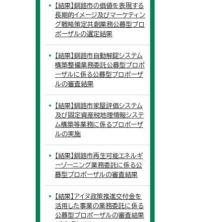
【結果】釧路市の価値を表現する
長期的イメージ及びマーケティン
グ戦略策定共創業務公募型プロ
ポーザルの選定結果
【結果】釧路市自動解錠システム
構築整備業務委託公募型プロポ
ーザルに係る公募型プロポーザ
ルの審査結果
【結果】釧路市家屋評価システム
及び固定資産税地理情報システ
ム構築等業務に係るプロポーザ
ルの実施
【結果】釧路市再生可能エネルギ
ーゾーニング業務委託に係る公
募型プロポーザルの審査結果
【結果】アイヌ政策推進交付金を
活用した事業の業務委託に係る
公募型プロポーザルの審査結果