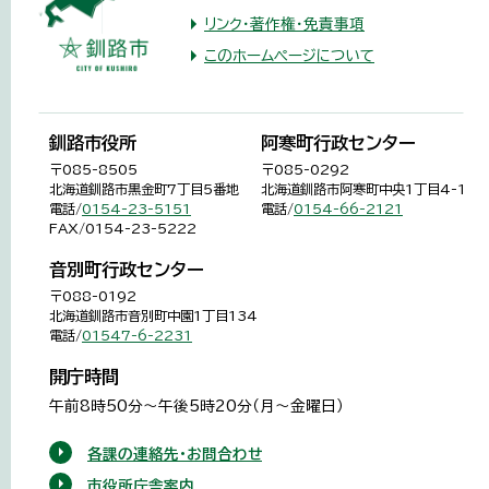
リンク・著作権・免責事項
このホームページについて
釧路市役所
阿寒町行政センター
〒085-8505
〒085-0292
北海道釧路市黒金町7丁目5番地
北海道釧路市阿寒町中央1丁目4-1
電話/
0154-23-5151
電話/
0154-66-2121
FAX/0154-23-5222
音別町行政センター
〒088-0192
北海道釧路市音別町中園1丁目134
電話/
01547-6-2231
開庁時間
午前8時50分～午後5時20分（月～金曜日）
各課の連絡先・お問合わせ
市役所庁舎案内