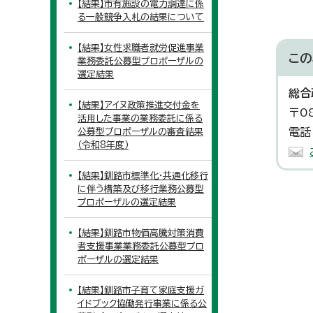
【結果】市有施設の電力調達に係
る一般競争入札の結果について
【結果】女性求職者就労促進事業
この
業務委託公募型プロポーザルの
選定結果
総合
【結果】アイヌ政策推進交付金を
〒0
活用した事業の業務委託に係る
電話
公募型プロポーザルの審査結果
（令和8年度）
【結果】釧路市標準化・共通化移行
に伴う構築及び移行業務公募型
プロポーザルの選定結果
【結果】釧路市物価高騰対策消費
者支援事業業務委託公募型プロ
ポーザルの選定結果
【結果】釧路市子育て家庭支援ガ
イドブック協働発行事業に係る公