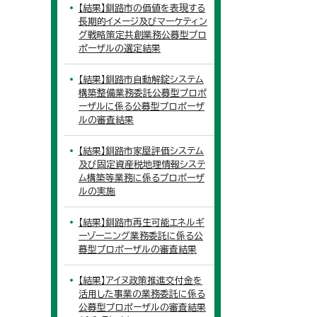
【結果】釧路市の価値を表現する
長期的イメージ及びマーケティン
グ戦略策定共創業務公募型プロ
ポーザルの選定結果
【結果】釧路市自動解錠システム
構築整備業務委託公募型プロポ
ーザルに係る公募型プロポーザ
ルの審査結果
【結果】釧路市家屋評価システム
及び固定資産税地理情報システ
ム構築等業務に係るプロポーザ
ルの実施
【結果】釧路市再生可能エネルギ
ーゾーニング業務委託に係る公
募型プロポーザルの審査結果
【結果】アイヌ政策推進交付金を
活用した事業の業務委託に係る
公募型プロポーザルの審査結果