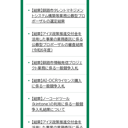
【結果】釧路市タレントマネジメン
トシステム構築等業務公募型プロ
ポーザルの選定結果
【結果】アイヌ政策推進交付金を
活用した事業の業務委託に係る
公募型プロポーザルの審査結果
（令和6年度）
【結果】釧路市情報発信プロジェ
クト業務に係る一般競争入札
【結果】AI-OCRライセンス購入
に係る一般競争入札
【結果】ノーコードツール
（kintone）の利用に係る一般競
争入札結果について
【結果】アイヌ政策推進交付金を
活用した事業の業務委託に係る