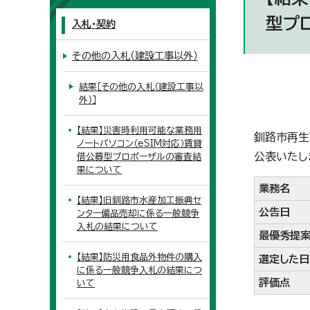
型プ
入札・契約
その他の入札（建設工事以外）
結果［その他の入札（建設工事以
外）］
【結果】災害時利用可能な業務用
釧路市再生
ノートパソコン（eSIM対応）賃貸
公表いたし
借公募型プロポーザルの審査結
果について
業務名
【結果】旧釧路市水産加工振興セ
公告日
ンター備品売却に係る一般競争
入札の結果について
最優秀提
【結果】防災用食品外物件の購入
選定した日
に係る一般競争入札の結果につ
評価点
いて