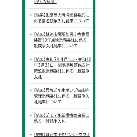
（令和7年度）
【結果】施設等の清掃業務委託に
係る指名競争入札結果について
【結果】釧路市役所防災庁舎免震
装置10年点検業務委託に係る一
般競争入札結果について
【結果】令和7年4月1日～令和12
年3月31日 釧路港埠頭保安対
策監視業務委託に係る一般競争
入札
【結果】貝塚送配水ポンプ場維持
管理業務委託に係る一般競争入
札結果について
【結果】α’モデル新規構築事業に
係る一般競争入札
【結果】釧路市キタサンショウウオ