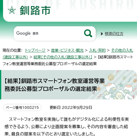
検索の仕方
現在の位置：
トップページ
>
産業・ビジネス・観光
>
入札・契約
>
その他の入札
（建設工事以外）
>
結果［その他の入札（建設工事以外）］
> 【結果】釧路市スマート
フォン教室運営等業務委託公募型プロポーザルの選定結果
【結果】釧路市スマートフォン教室運営等業
務委託公募型プロポーザルの選定結果
更新日 2022年9月29日
ページ番号1008215
スマートフォン教室を実施して誰もがデジタル化による利便性を実
感できるよう、公募により企画提案を募集し、その内容を審査した結
果、最良の提案を以下のとおり選定いたしました。