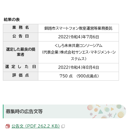
結果の表
業 務 名
釧路市スマートフォン教室運営等業務委託
公 告 日
2022（令和4）年7月6日
くしろ未来共創コンソーシアム
選定した最良の提
（代表企業：株式会社サンエス・マネジメント・シ
案者
ステムス）
選 定 し た 日
2022（令和4）年8月4日
評 価 点
750 点 （900点満点）
募集時の広告文等
公告文 （PDF 262.2 KB）