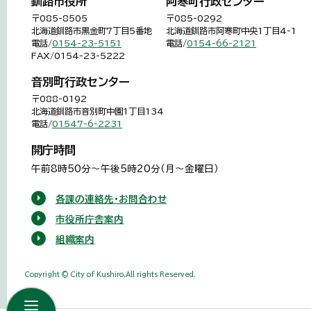
釧路市役所
阿寒町行政センター
〒085-8505
〒085-0292
北海道釧路市黒金町7丁目5番地
北海道釧路市阿寒町中央1丁目4-1
電話/
0154-23-5151
電話/
0154-66-2121
FAX/0154-23-5222
音別町行政センター
〒088-0192
北海道釧路市音別町中園1丁目134
電話/
01547-6-2231
開庁時間
午前8時50分～午後5時20分（月～金曜日）
各課の連絡先・お問合わせ
市役所庁舎案内
組織案内
Copyright © City of Kushiro,All rights Reserved.