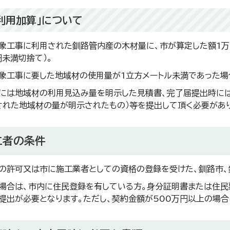
利用加算」について
象工事に利用された釧路管内産の木材量に、市が算定した額1万
円未満切捨て）。
象工事に要した地域材の使用量が1立方メートル未満であった場
には地域材の利用見込み量を明示した見積書、完了届提出時に
された地域材の量が明示されたもの）等を提出して頂く必要があ
工者の条件
の許可又は市に施工業者としての資格の登録を受けた、釧路市、
場合は、市内に住民登録を有している方。身分証明書または住民
提出が必要となります。ただし、契約金額が500万円以上の場