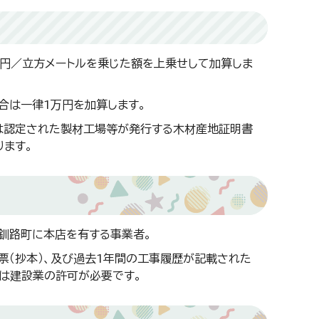
円／立方メートルを乗じた額を上乗せして加算しま
合は一律1万円を加算します。
は認定された製材工場等が発行する木材産地証明書
ります。
釧路町に本店を有する事業者。
票（抄本）、及び過去1年間の工事履歴が記載された
合は建設業の許可が必要です。