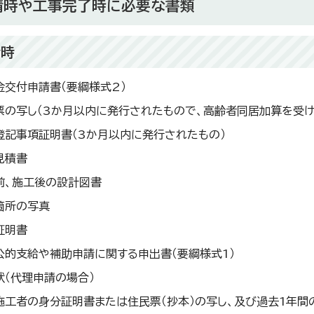
請時や工事完了時に必要な書類
請時
金交付申請書（要綱様式2）
票の写し（3か月以内に発行されたもので、高齢者同居加算を受け
登記事項証明書（3か月以内に発行されたもの）
見積書
前、施工後の設計図書
箇所の写真
証明書
公的支給や補助申請に関する申出書（要綱様式1）
状（代理申請の場合）
施工者の身分証明書または住民票（抄本）の写し、及び過去1年