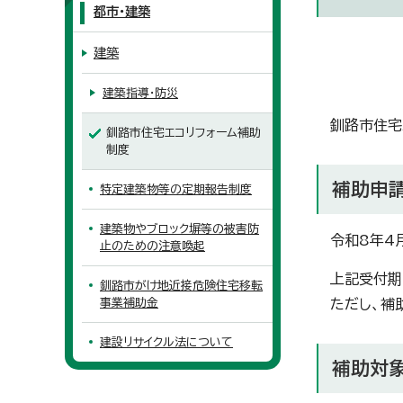
都市・建築
建築
建築指導・防災
釧路市住宅
釧路市住宅エコリフォーム補助
制度
補助申
特定建築物等の定期報告制度
建築物やブロック塀等の被害防
令和8年4月
止のための注意喚起
上記受付期
釧路市がけ地近接危険住宅移転
事業補助金
ただし、補
建設リサイクル法について
補助対