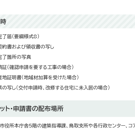
了時
完了届（要綱様式8）
契約書および領収書の写し
完了箇所の写真
済証（確認申請を要する工事の場合）
産地証明書（地域材加算を受けた場合）
票の写し（交付申請時、改修する住宅に未入居の場合）
ット・申請書の配布場所
市役所本庁舎5階の建築指導課、鳥取支所や各行政センター、コア