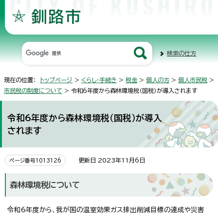
検索の仕方
現在の位置：
トップページ
>
くらし・手続き
>
税金
>
個人の方
>
個人市民税
>
市民税の制度について
> 令和6年度から森林環境税（国税）が導入されます
令和6年度から森林環境税（国税）が導入
されます
更新日 2023年11月6日
ページ番号1013126
森林環境税について
令和6年度から、我が国の温室効果ガス排出削減目標の達成や災害