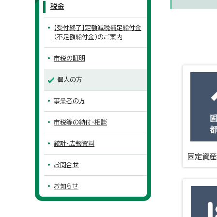
税金
【受付終了】定額減税補足給付金
（不足額給付金）のご案内
市税の証明
個人の方
事業者の方
市税等の納付・相談
統計・広報資料
固定資産
お問合せ
お知らせ