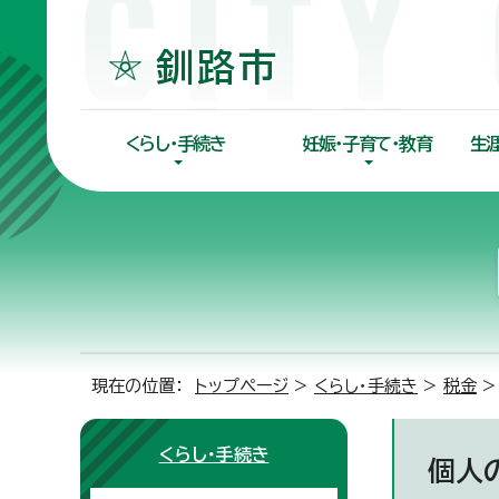
くらし・手続き
妊娠・子育て・教育
生
現在の位置：
トップページ
>
くらし・手続き
>
税金
>
くらし・手続き
個人