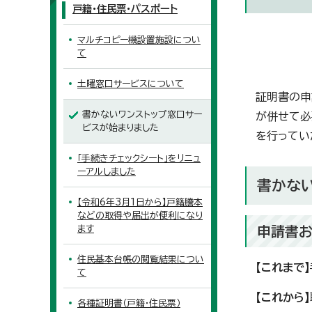
戸籍・住民票・パスポート
マルチコピー機設置施設につい
て
土曜窓口サービスについて
証明書の申
書かないワンストップ窓口サー
が併せて必
ビスが始まりました
を行ってい
「手続きチェックシート」をリニュ
ーアルしました
書かな
【令和6年3月1日から】戸籍謄本
などの取得や届出が便利になり
ます
申請書
住民基本台帳の閲覧結果につい
【これまで】
て
【これから】
各種証明書（戸籍・住民票）