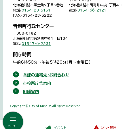
北海道釧路市黒金町7丁目5番地
北海道釧路市阿寒町中央1丁目4-1
電話/
0154-23-5151
電話/
0154-66-2121
FAX/0154-23-5222
音別町行政センター
〒088-0192
北海道釧路市音別町中園1丁目134
電話/
01547-6-2231
開庁時間
午前8時50分～午後5時20分（月～金曜日）
各課の連絡先・お問合わせ
市役所庁舎案内
組織案内
Copyright © City of Kushiro,All rights Reserved.
メニュー
イベント
防災・緊急