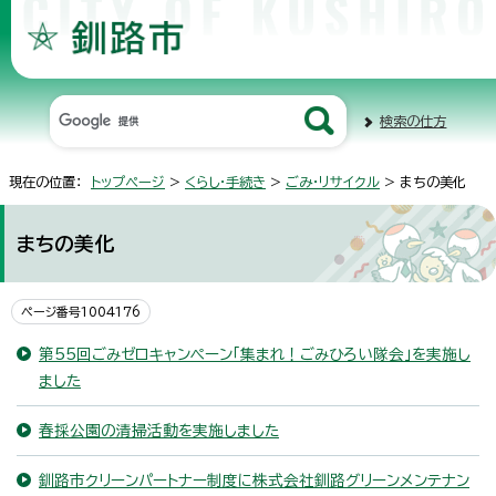
検索の仕方
現在の位置：
トップページ
>
くらし・手続き
>
ごみ・リサイクル
> まちの美化
まちの美化
ページ番号1004176
第55回ごみゼロキャンペーン「集まれ！ごみひろい隊会」を実施し
ました
春採公園の清掃活動を実施しました
釧路市クリーンパートナー制度に株式会社釧路グリーンメンテナン