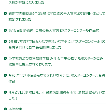
ス様が登録になりました
釧路市内郵便局（全38局）が『自然の番人宣言』の賛同団体として
認定されました
第15回釧路管内「自然の番人宣言」ポスターコンクール作品展
【令和7年度「市民みんなできれいなマチに」ポスターコンクール】の
受賞者向けに見学会を開催しました
小学校および義務教育学校3・4・5年生の描いたポスターがごみ
収集車に掲示されております。
令和7年度「市民みんなできれいなマチに」ポスターコンクール受賞
作品
4月27日（水曜日）に、市民環境部職員有志で、清掃活動を行いま
した！
不法投棄