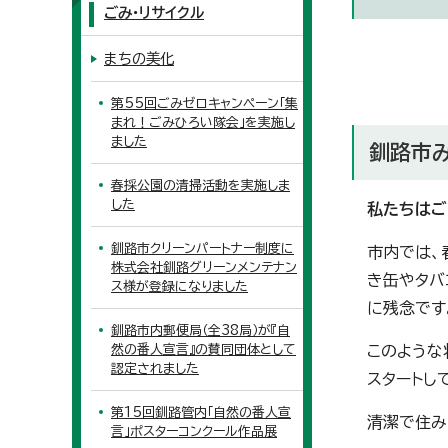
ごみ・リサイクル
まちの美化
第55回ごみゼロキャンペーン「集
まれ！ごみひろい隊会」を実施し
ました
釧路市
春採公園の清掃活動を実施しま
した
私たちはご
釧路市クリーンパートナー制度に
市内では、
株式会社釧路グリーンメンテナン
き缶やタバ
ス様が登録になりました
に残念です
釧路市内郵便局（全38局）が『自
然の番人宣言』の賛同団体として
このような
認定されました
スタートし
第15回釧路管内「自然の番人宣
清潔で住み
言」ポスターコンクール作品展