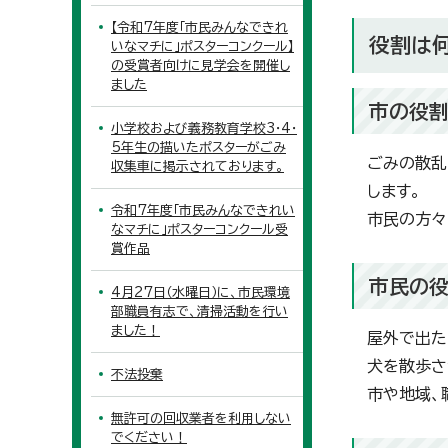
【令和7年度「市民みんなできれ
役割は
いなマチに」ポスターコンクール】
の受賞者向けに見学会を開催し
ました
市の役
小学校および義務教育学校3・4・
5年生の描いたポスターがごみ
ごみの散乱
収集車に掲示されております。
します。
令和7年度「市民みんなできれい
市民の方々
なマチに」ポスターコンクール受
賞作品
市民の
4月27日（水曜日）に、市民環境
部職員有志で、清掃活動を行い
ました！
屋外で出た
犬を散歩さ
不法投棄
市や地域、
無許可の回収業者を利用しない
でください！