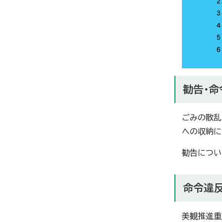
勧告・命
ごみの散乱
への収納に
勧告につい
命令違
美観推進重