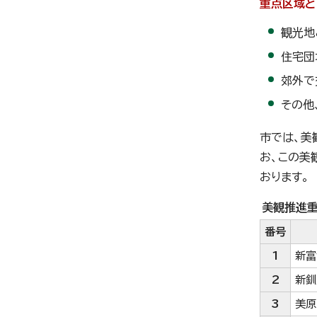
重点区域と
観光地
住宅団
郊外で
その他
市では、美
お、この美
おります。
美観推進
番号
1
新富
2
新釧
3
美原