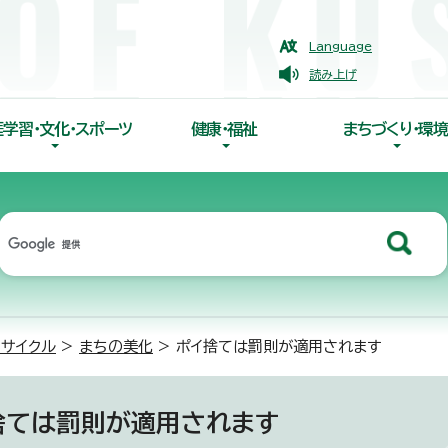
Language
読み上げ
涯学習・文化・スポーツ
健康・福祉
まちづくり・環境
リサイクル
>
まちの美化
> ポイ捨ては罰則が適用されます
捨ては罰則が適用されます