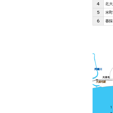
4
北大
5
米町
6
春採