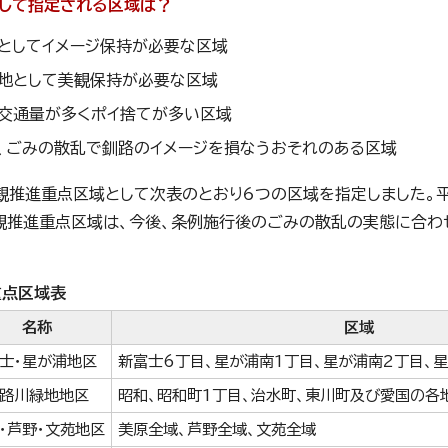
して指定される区域は？
としてイメージ保持が必要な区域
地として美観保持が必要な区域
交通量が多くポイ捨てが多い区域
、ごみの散乱で釧路のイメージを損なうおそれのある区域
観推進重点区域として次表のとおり6つの区域を指定しました。平
観推進重点区域は、今後、条例施行後のごみの散乱の実態に合わ
重点区域表
名称
区域
士・星が浦地区
新富士6丁目、星が浦南1丁目、星が浦南2丁目、
路川緑地地区
昭和、昭和町1丁目、治水町、東川町及び愛国の各
・芦野・文苑地区
美原全域、芦野全域、文苑全域