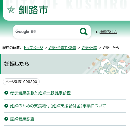
検索の仕方
現在の位置：
トップページ
>
妊娠・子育て・教育
>
妊娠・出産
> 妊娠したら
妊娠したら
ページ番号1008290
母子健康手帳と妊婦一般健康診査
妊婦のための支援給付（妊婦支援給付金）事業について
産婦健康診査