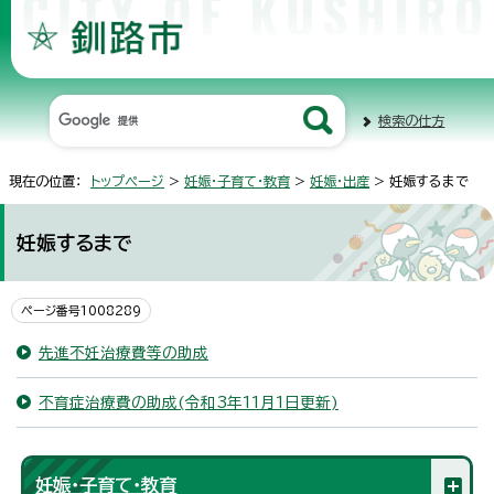
検索の仕方
現在の位置：
トップページ
>
妊娠・子育て・教育
>
妊娠・出産
> 妊娠するまで
妊娠するまで
ページ番号1008289
先進不妊治療費等の助成
不育症治療費の助成(令和3年11月1日更新)
妊娠・子育て・教育