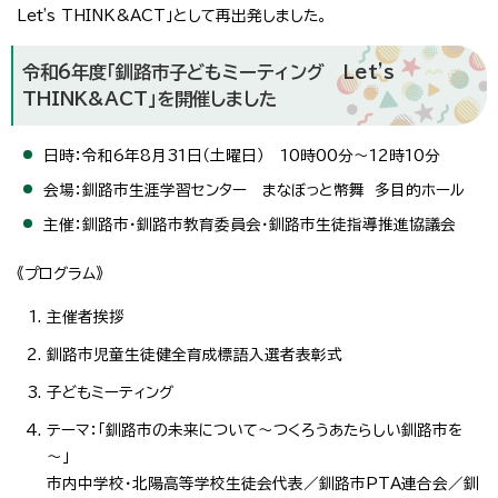
Let's THINK&ACT
」として再出発しました。
令和6年度「釧路市子どもミーティング
Let's
THINK&ACT
」を開催しました
日時：令和6年8月31日（土曜日） 10時00分～12時10分
会場：釧路市生涯学習センター まなぼっと幣舞 多目的ホール
主催：釧路市・釧路市教育委員会・釧路市生徒指導推進協議会
《プログラム》
主催者挨拶
釧路市児童生徒健全育成標語入選者表彰式
子どもミーティング
テーマ：「釧路市の未来について～つくろうあたらしい釧路市を
～」
市内中学校・北陽高等学校生徒会代表／釧路市PTA連合会／釧