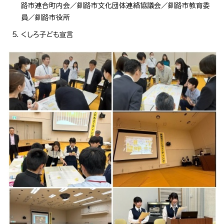
路市連合町内会／釧路市文化団体連絡協議会／釧路市教育委
員／釧路市役所
くしろ子ども宣言