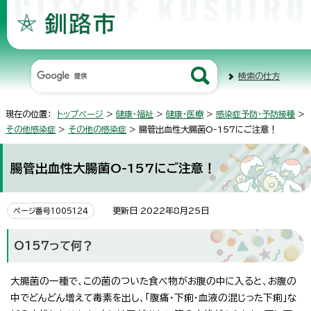
検索の仕方
現在の位置：
トップページ
>
健康・福祉
>
健康・医療
>
感染症予防・予防接種
>
その他感染症
>
その他の感染症
> 腸管出血性大腸菌O-157にご注意！
腸管出血性大腸菌O-157にご注意！
更新日 2022年8月25日
ページ番号1005124
O157って何？
大腸菌の一種で、この菌のついた食べ物がお腹の中に入ると、お腹の
中でどんどん増えて毒素を出し、「腹痛・下痢・血液の混じった下痢」な