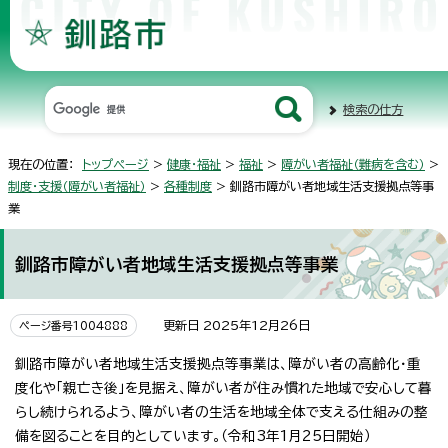
検索の仕方
現在の位置：
トップページ
>
健康・福祉
>
福祉
>
障がい者福祉（難病を含む）
>
制度・支援（障がい者福祉）
>
各種制度
> 釧路市障がい者地域生活支援拠点等事
業
釧路市障がい者地域生活支援拠点等事業
更新日 2025年12月26日
ページ番号1004888
釧路市障がい者地域生活支援拠点等事業は、障がい者の高齢化・重
度化や「親亡き後」を見据え、障がい者が住み慣れた地域で安心して暮
らし続けられるよう、障がい者の生活を地域全体で支える仕組みの整
備を図ることを目的としています。（令和3年1月25日開始）