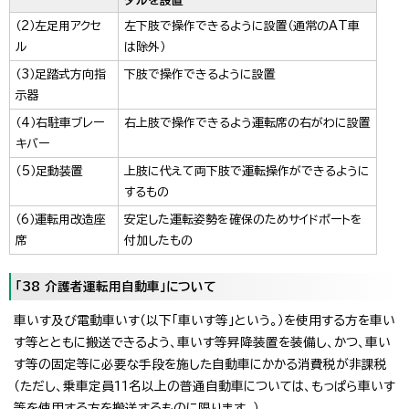
ダルを設置
（2）左足用アクセ
左下肢で操作できるように設置（通常のAT車
ル
は除外）
（3）足踏式方向指
下肢で操作できるように設置
示器
（4）右駐車ブレー
右上肢で操作できるよう運転席の右がわに設置
キバー
（5）足動装置
上肢に代えて両下肢で運転操作ができるように
するもの
（6）運転用改造座
安定した運転姿勢を確保のためサイドポートを
席
付加したもの
「38 介護者運転用自動車」について
車いす及び電動車いす（以下「車いす等」という。）を使用する方を車い
す等とともに搬送できるよう、車いす等昇降装置を装備し、かつ、車い
す等の固定等に必要な手段を施した自動車にかかる消費税が非課税
（ただし、乗車定員11名以上の普通自動車については、もっぱら車いす
等を使用する方を搬送するものに限ります。）