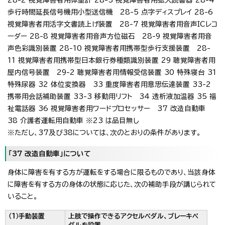
歩行時間延長信号機用小型送信機 28-5 点字ディスプレイ 28-6
視覚障害者用活字文書読上げ装置 28-7 視覚障害者用音声ICレコ
ーダー 28-8 視覚障害者用音声方位磁石 28-9 視覚障害者用音
声色彩識別装置 28-10 視覚障害者用携帯型歩行支援装置 28-
11 視覚障害者用携帯型日本銀行券種類識別装置 29 聴覚障害者用
屋内信号装置 29-2 聴覚障害者用情報受信装置 30 特殊寝台 31
特殊尿器 32 体位変換器 33 重度障害者用意思伝達装置 33-2
携帯用会話補助装置 33-3 移動用リフト 34 透析液加温器 35 福
祉電話器 36 視覚障害者用ワードプロセッサー 37 改造自動車
38 介護者運転用自動車 ※23 は品目無し
※ただし、37及び38については、次のとおりの条件があります。
「37 改造自動車」について
身体に障害を有する方が運転をする場合に限るものであり、当該身体
に障害を有する方の身体の状態に応じた、次の補助手段が講じられて
いること。
（1）手動装置
上肢で操作できるアクセルペダル、ブレーキペ