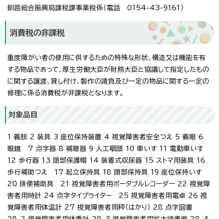
釧路総合振興局課税課事業税係（電話 0154-43-9161）
消費税の非課税
重度障がい者の使用に供するための特殊な形状、構造又は機能を有
する物品であって、厚生労働大臣が財務大臣と協議して指定したもの
に関する譲渡、貸し付け、製作の請負及び一定の物品に関する一定の
修理に係る消費税が非課税となります。
対象品目
1 義肢 2 装具 3 座位保持装置 4 視覚障害者安全つえ 5 義眼 6
眼鏡 7 点字器 8 補聴器 9 人工咽頭 10 車いす 11 電動車いす
12 歩行器 13 頭部保護帽 14 装着式収尿器 15 ストマ用装具 16
歩行補助つえ 17 起立保持具 18 頭部保持具 19 座位保持いす
20 排便補助具 21 視覚障害者用ポータブルレコーダー 22 視覚障
害者用時計 24 点字タイプライター 25 視覚障害者用電卓 26 視
覚障害者用体温計 27 視覚障害者用秤（はかり） 28 点字図書
28-2 視覚障害者用体重計 28-3 視覚障害者用拡大読書器 28-4