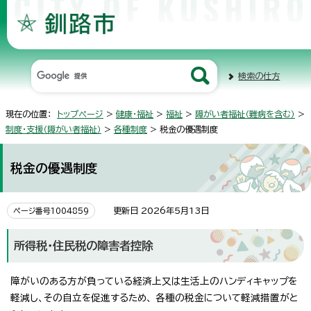
検索の仕方
現在の位置：
トップページ
>
健康・福祉
>
福祉
>
障がい者福祉（難病を含む）
>
制度・支援（障がい者福祉）
>
各種制度
> 税金の優遇制度
税金の優遇制度
更新日 2026年5月13日
ページ番号1004859
所得税・住民税の障害者控除
障がいのある方が負っている経済上又は生活上のハンディキャップを
軽減し、その自立を促進するため、 各種の税金について軽減措置がと