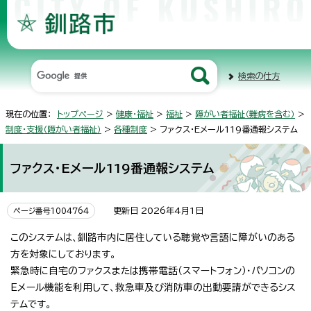
検索の仕方
現在の位置：
トップページ
>
健康・福祉
>
福祉
>
障がい者福祉（難病を含む）
>
制度・支援（障がい者福祉）
>
各種制度
> ファクス・Eメール119番通報システム
ファクス・Eメール119番通報システム
更新日 2026年4月1日
ページ番号1004764
このシステムは、釧路市内に居住している聴覚や言語に障がいのある
方を対象にしております。
緊急時に自宅のファクスまたは携帯電話（スマートフォン）・パソコンの
Eメール機能を利用して、救急車及び消防車の出動要請ができるシス
テムです。