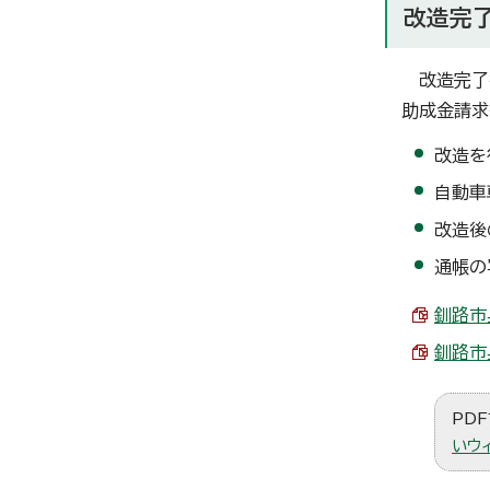
改造完
改造完了後
助成金請求
改造を
自動車
改造後
通帳の
釧路市
釧路市
PDF
いウ