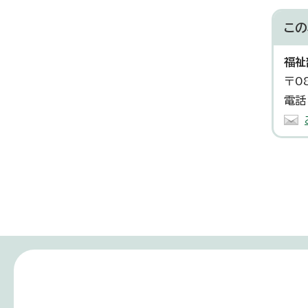
この
福祉
〒0
電話