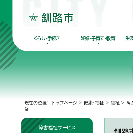
くらし・手続き
妊娠・子育て・教育
生
現在の位置：
トップページ
>
健康・福祉
>
福祉
>
障
業
障害福祉サービス
釧路