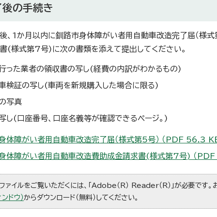
了後の手続き
、1か月以内に釧路市身体障がい者用自動車改造完了届（様式
書(様式第7号)に次の書類を添えて提出してください。
行った業者の領収書の写し(経費の内訳がわかるもの)
車検証の写し(車両を新規購入した場合に限る)
の写真
写し(口座番号、口座名義等が確認できるページ。)
身体障がい者用自動車改造完了届（様式第5号） （PDF 56.3 K
身体障がい者用自動車改造費助成金請求書(様式第7号) （PDF 7
ファイルをご覧いただくには、「Adobe（R） Reader（R）」が必要です
ィンドウ）
からダウンロード（無料）してください。