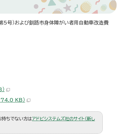
第5号）および釧路市身体障がい者用自動車改造費
B）
4.0 KB）
。お持ちでない方は
アドビシステムズ社のサイト（新し