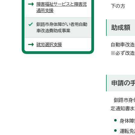
障害福祉サービスと障害児
下の方
通所支援
釧路市身体障がい者用自動
助成額
車改造費助成事業
就労選択支援
自動車改造
※必ず改造
申請の
釧路市身体
定通知書ま
身体障
運転免