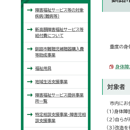
障害福祉サービス等の対象
疾病（難病等）
新高額障害福祉サービス等
給付費について
重度の身体
釧路市難聴児補聴器購入費
等助成事業
身体障
福祉用具
地域生活支援事業
対象者
障害福祉サービス提供事業
所一覧
市内にお住
（1）身体
特定相談支援事業・障害児相
（2）自ら
談支援事業
（3）改造