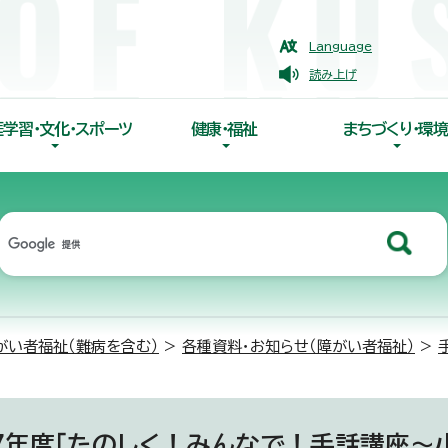
Language
読み上げ
涯学習・文化・スポーツ
健康・福祉
まちづくり・環境
がい者福祉（難病を含む）
>
各種資料・お知らせ（障がい者福祉）
>
7年度「たのしく！みんなで！手話講座～