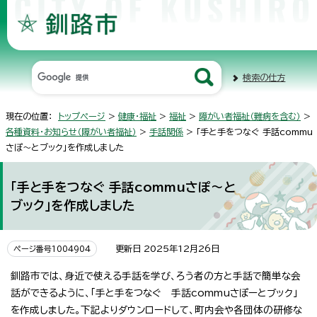
検索の仕方
現在の位置：
トップページ
>
健康・福祉
>
福祉
>
障がい者福祉（難病を含む）
>
各種資料・お知らせ（障がい者福祉）
>
手話関係
> 「手と手をつなぐ 手話commu
さぽ～とブック」を作成しました
「手と手をつなぐ 手話commuさぽ～と
ブック」を作成しました
更新日 2025年12月26日
ページ番号1004904
釧路市では、身近で使える手話を学び、ろう者の方と手話で簡単な会
話ができるように、「手と手をつなぐ 手話commuさぽーとブック」
を作成しました。下記よりダウンロードして、町内会や各団体の研修な